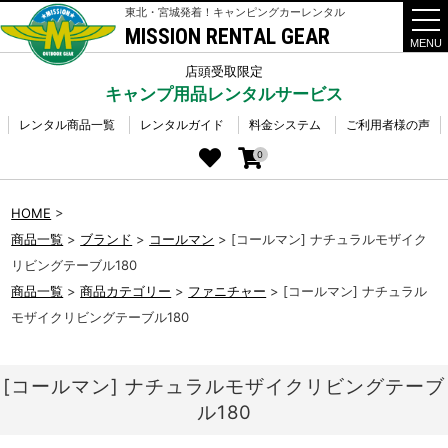
東北・宮城発着！キャンピングカーレンタル
MISSION RENTAL GEAR
t
o
g
店頭受取限定
g
キャンプ用品レンタルサービス
l
e
n
レンタル商品一覧
レンタルガイド
料金システム
ご利用者様の声
a
v
0
i
g
a
HOME
>
t
i
商品一覧
>
ブランド
>
コールマン
>
[コールマン] ナチュラルモザイク
o
n
リビングテーブル180
商品一覧
>
商品カテゴリー
>
ファニチャー
>
[コールマン] ナチュラル
モザイクリビングテーブル180
[コールマン] ナチュラルモザイクリビングテーブ
ル180