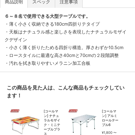
商品説明
スペック
注意事項
６～８名で使用できる大型テーブルです。
・薄く小さく収納できる180cm四折りテタイプ
・天板はナチュラル感と楽しさを表現したナチュラルモザイ
クデザイン
・小さく薄く折りたためる四折り構造。厚さわずか10.5cm
・ロースタイルに最適な高さ40cmと70cmの２段階調整
・汚れを拭き取りやすいメラニン加工合板
この商品を見た人は、こんな商品もチェックしてい
ます！
[コールマ
[コールマ
ン] ナチュ
ン] アルミ
ラルモザイ
ロールテー
ク・ミニテ
ブル6
ーブルプラ
¥1,800
ス