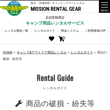
東北・宮城発着！キャンピングカーレンタル
MISSION RENTAL GEAR
t
o
g
店頭受取限定
g
キャンプ用品レンタルサービス
l
e
n
レンタル商品一覧
レンタルガイド
料金システム
ご利用者様の声
a
v
0
i
g
a
HOME
>
キャンプ&アウトドア用品レンタル
>
レンタルガイド
>
商品の
t
i
破損・紛失等
o
n
Rental Guide
レンタルガイド
商品の破損・紛失等