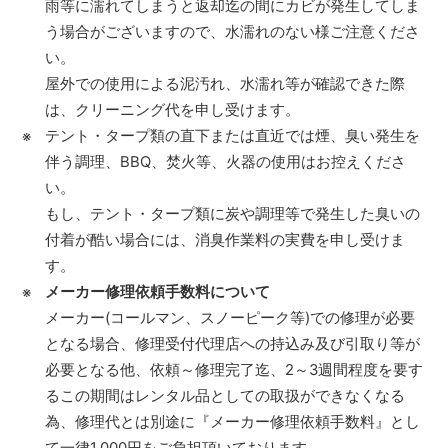
雨等に濡れてしまうと返却迄の間にカビが発生してしま
う場合がございますので、水濡れのない様ご注意くださ
い。
屋外での使用による泥汚れ、水濡れ等が確認できた際
は、クリーニング代を申し受けます。
テント・タープ類の直下または直近では煙、臭い発生を
伴う調理、BBQ、焚火等、火器の使用はお控えくださ
い。
もし、テント・タープ類に炭や調理等で発生した臭いの
付着が酷い場合には、消臭作業料の実費を申し受けま
す。
メーカー修理依頼手数料について
メーカー(コールマン、スノーピーク等)での修理が必要
となる場合、修理受付代理店への持込み及び引取り等が
必要となる他、依頼～修理完了迄、2～3週間程度を要す
るこの期間はレンタル品としての取扱ができなくなる
為、修理代とは別途に『メーカー修理依頼手数料』とし