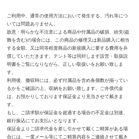
ご利用中、通常の使用方法において発生する、汚れ等につ
いては問題ありません。
故意・明らかな不注意による商品や付属品の破損、紛失(盗
難を含む)の場合には、この商品の修理又は新品購入に相当
する金額、又は同等程度商品の新規購入に要する費用を弁
償していただきます。テント等は同封します設営・取扱説
明書をご覧になりながら、正しい取扱いをお願い致しま
す。
利用後、撤収時には、必ず付属品を含め各個数が揃ってい
るかをご確認の上、収納をお願い致します。ご弁償代金
は、お預かりしております保証金より充当させて戴きま
す。
もし、ご請求額が保証金を超過する場合の不足金は別途、
銀行振込にてお支払いとなります。
保証金よりご請求代金を差し引かせて戴くご精算がある場
合には、一度メール等にてご精算内容をご連絡させて戴き