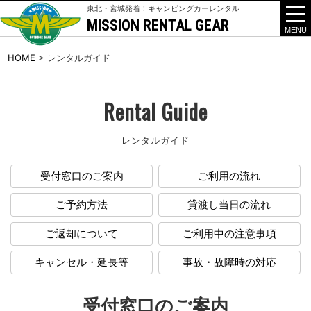
東北・宮城発着！キャンピングカーレンタル
MISSION RENTAL GEAR
t
o
g
g
HOME
>
レンタルガイド
l
e
n
a
Rental Guide
v
i
g
レンタルガイド
a
t
i
o
受付窓口のご案内
ご利用の流れ
n
ご予約方法
貸渡し当日の流れ
ご返却について
ご利用中の注意事項
キャンセル・延長等
事故・故障時の対応
受付窓口のご案内