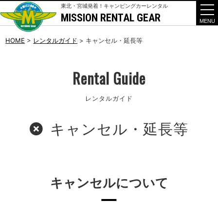
東北・宮城発着！キャンピングカーレンタル
MISSION RENTAL GEAR
t
o
g
g
HOME
>
レンタルガイド
>
キャンセル・延長等
l
e
n
a
Rental Guide
v
i
g
レンタルガイド
a
t
i
o
キャンセル・延長等
n
キャンセルについて