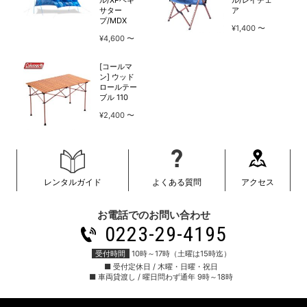
サター
ア
プ/MDX
¥1,400
¥4,600
[コールマ
ン] ウッド
ロールテー
ブル 110
¥2,400
レンタルガイド
よくある質問
アクセス
お電話でのお問い合わせ
0223-29-4195
受付時間
10時～17時（土曜は15時迄）
■ 受付定休日 / 木曜・日曜・祝日
■ 車両貸渡し / 曜日問わず通年 9時～18時