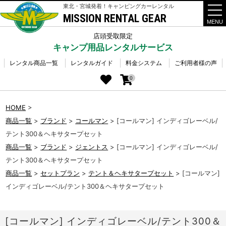
東北・宮城発着！キャンピングカーレンタル
MISSION RENTAL GEAR
t
o
g
店頭受取限定
g
キャンプ用品レンタルサービス
l
e
n
レンタル商品一覧
レンタルガイド
料金システム
ご利用者様の声
a
v
0
i
g
a
HOME
>
t
i
商品一覧
>
ブランド
>
コールマン
>
[コールマン] インディゴレーベル/
o
n
テント300＆ヘキサタープセット
商品一覧
>
ブランド
>
ジェントス
>
[コールマン] インディゴレーベル/
テント300＆ヘキサタープセット
商品一覧
>
セットプラン
>
テント＆ヘキサタープセット
>
[コールマン]
インディゴレーベル/テント300＆ヘキサタープセット
[コールマン] インディゴレーベル/テント300＆