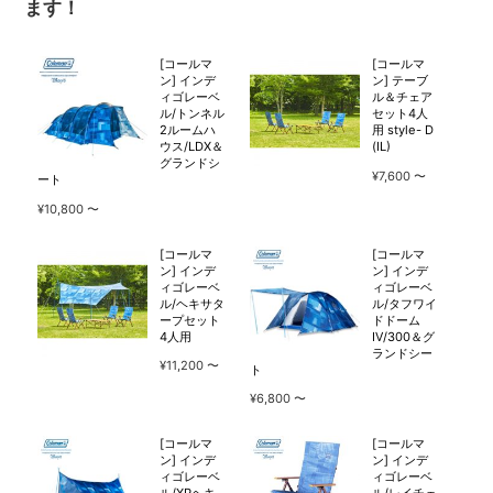
ます！
[コールマ
[コールマ
ン] インデ
ン] テーブ
ィゴレーベ
ル＆チェア
ル/トンネル
セット4人
2ルームハ
用 style- D
ウス/LDX＆
(IL)
グランドシ
¥7,600
ート
¥10,800
[コールマ
[コールマ
ン] インデ
ン] インデ
ィゴレーベ
ィゴレーベ
ル/ヘキサタ
ル/タフワイ
ープセット
ドドーム
4人用
Ⅳ/300＆グ
ランドシー
¥11,200
ト
¥6,800
[コールマ
[コールマ
ン] インデ
ン] インデ
ィゴレーベ
ィゴレーベ
ル/XPヘキ
ル/レイチェ