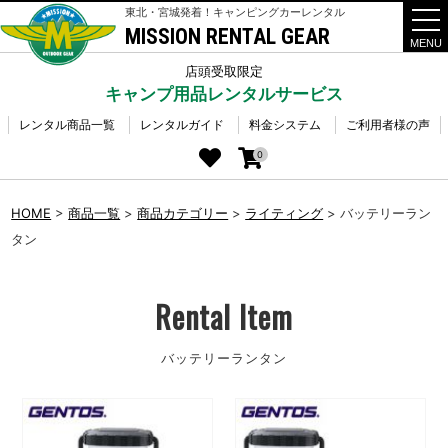
東北・宮城発着！キャンピングカーレンタル
MISSION RENTAL GEAR
t
o
g
店頭受取限定
g
キャンプ用品レンタルサービス
l
e
n
レンタル商品一覧
レンタルガイド
料金システム
ご利用者様の声
a
v
0
i
g
a
HOME
>
商品一覧
>
商品カテゴリー
>
ライティング
>
バッテリーラン
t
i
タン
o
n
Rental Item
バッテリーランタン