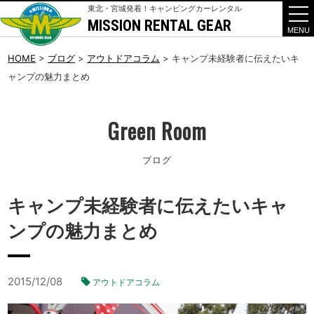
東北・宮城発着！キャンピングカーレンタル
MISSION RENTAL GEAR
t
o
g
g
HOME
>
ブログ
>
アウトドアコラム
>
キャンプ未経験者に伝えたいキ
l
ャンプの魅力まとめ
e
n
a
v
i
Green Room
g
a
t
ブログ
i
o
n
キャンプ未経験者に伝えたいキャ
ンプの魅力まとめ
2015/12/08
アウトドアコラム