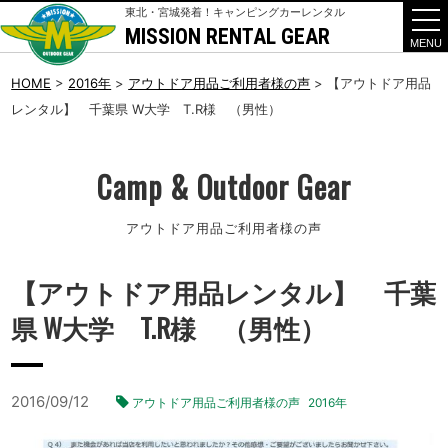
東北・宮城発着！キャンピングカーレンタル
MISSION RENTAL GEAR
t
o
g
g
HOME
>
2016年
>
アウトドア用品ご利用者様の声
>
【アウトドア用品
l
レンタル】 千葉県 W大学 T.R様 （男性）
e
n
a
v
i
Camp & Outdoor Gear
g
a
t
アウトドア用品ご利用者様の声
i
o
n
【アウトドア用品レンタル】 千葉
県 W大学 T.R様 （男性）
2016/09/12
アウトドア用品ご利用者様の声
2016年