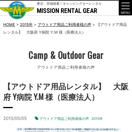
東北・宮城発着！キャンピングカーレンタル
MISSION RENTAL GEAR
t
o
g
g
HOME
>
2015年
>
アウトドア用品ご利用者様の声
>
【アウトドア用品
l
レンタル】 大阪府 Y病院 Y.M 様（医療法人）
e
n
a
v
i
Camp & Outdoor Gear
g
a
t
アウトドア用品ご利用者様の声
i
o
n
【アウトドア用品レンタル】 大阪
府 Y病院 Y.M 様（医療法人）
2015/05/05
アウトドア用品ご利用者様の声
2015年