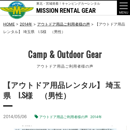
東北・宮城発着！キャンピングカーレンタル
MISSION RENTAL GEAR
t
o
g
g
HOME
>
2014年
>
アウトドア用品ご利用者様の声
>
【アウトドア用品
l
レンタル】 埼玉県 I.S様 （男性）
e
n
a
v
i
Camp & Outdoor Gear
g
a
t
アウトドア用品ご利用者様の声
i
o
n
【アウトドア用品レンタル】 埼玉
県 I.S様 （男性）
2014/05/06
アウトドア用品ご利用者様の声
2014年