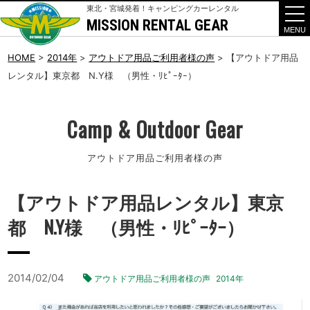
東北・宮城発着！キャンピングカーレンタル
MISSION RENTAL GEAR
t
o
g
g
HOME
>
2014年
>
アウトドア用品ご利用者様の声
>
【アウトドア用品
l
レンタル】東京都 N.Y様 （男性・ﾘﾋﾟｰﾀｰ）
e
n
a
v
i
Camp & Outdoor Gear
g
a
t
アウトドア用品ご利用者様の声
i
o
n
【アウトドア用品レンタル】東京
都 N.Y様 （男性・ﾘﾋﾟｰﾀｰ）
2014/02/04
アウトドア用品ご利用者様の声
2014年