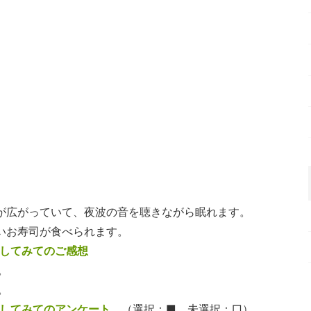
が広がっていて、夜波の音を聴きながら眠れます。
いお寿司が食べられます。
用してみてのご感想
。
。
用してみてのアンケート
（選択：■ 未選択：□）