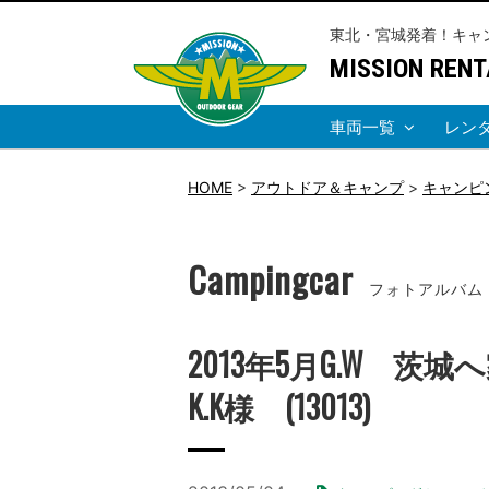
東北・宮城発着！キャ
MISSION RENT
車両一覧
レン
HOME
>
アウトドア＆キャンプ
>
キャンピ
Campingcar
フォトアルバム
2013年5月G.W 
K.K様 (13013)