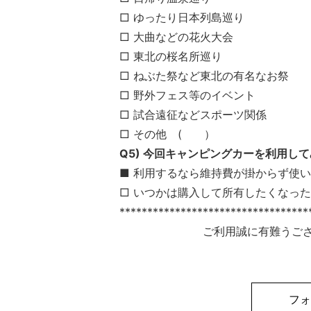
□ ゆったり日本列島巡り
□ 大曲などの花火大会
□ 東北の桜名所巡り
□ ねぶた祭など東北の有名なお祭
□ 野外フェス等のイベント
□ 試合遠征などスポーツ関係
□ その他 ( ）
Q5) 今回キャンピングカーを利用し
■ 利用するなら維持費が掛からず使
□ いつかは購入して所有したくなっ
**********************************
ご利用誠に有難うご
フォ