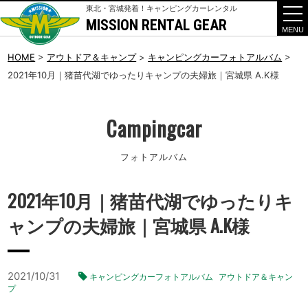
東北・宮城発着！キャンピングカーレンタル
MISSION RENTAL GEAR
t
o
g
g
HOME
>
アウトドア＆キャンプ
>
キャンピングカーフォトアルバム
>
l
2021年10月｜猪苗代湖でゆったりキャンプの夫婦旅｜宮城県 A.K様
e
n
a
v
i
Campingcar
g
a
t
フォトアルバム
i
o
n
2021年10月｜猪苗代湖でゆったりキ
ャンプの夫婦旅｜宮城県 A.K様
2021/10/31
キャンピングカーフォトアルバム
アウトドア＆キャン
プ