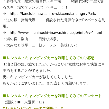
・磐梯高原・絶景の猪苗代スキー場 … 猪苗代湖が一望でき
るスキー場でゲレンデバーベキュー！！
→
https://fanclub.inawashiro-ski.com/landing/rvPark/
・道の駅 猪苗代湖 … 併設された電源付きのRVパークを利
用。
→
http://www.michinoeki-inawashiro.co.jp/info/rv-1.html
・湯の宿 楽山 … 日帰り温泉。
・大みなと味平 … 朝ラーメン。美味しい！
■ レンタル・キャンピングカーを利用してみてのご感想
１泊２日の短い旅でしたが、かっこいい素敵なお車で快適に車
中泊をすることができました。
更にキャンピングカーが欲しくなりました。
ありがとうございました。また宜しくお願いします。
■ レンタル・キャンピングカーを利用してみてのアンケート
（選択：■ 未選択：□）
Q1) キャンピングカーのご利用は…？