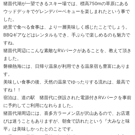
猪苗代湖が一望できるスキー場では、標高750mの草原にある
ウッドデッキでゲレンデバーベキューを楽しまれたという事で
した。
絶景で食べる食事は、より一層美味しく感じたことでしょう。
BBQギアなどはレンタルもでき、手ぶらで楽しめるのも魅力で
すね。
猪苗代周辺にこんな素敵なRVパークがあることを、教えて頂き
ました。
磐梯熱海には、日帰り温泉が利用できる温泉宿も豊富にありま
す。
美味しい食事の後、天然の温泉でゆったりする流れは、最高で
すね！！
宿泊は、道の駅 猪苗代に併設された電源付きRVパークを事前
に予約してご利用になれらました。
猪苗代湖周辺には、喜多方ラーメン店が沢山あるので、お店選
びは迷うこともありますが、朝食で訪れたという『大みなと味
平』は美味しかったとのことです。